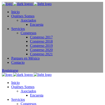
Inicio
Quiénes Somos
Asociados
Encuesta
Servicios
Congresos
Congreso 2017
Congreso 2018
Congreso 2019
Congreso 2020
Congreso 2021
Parques en México
Contacto
Registrarse
Inicio
Quiénes Somos
Asociados
Encuesta
Servicios
Congresos