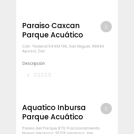
Paraiso Caxcan
Parque Acuático
Carr. Federal 54 KM 136, San Miguel, 99940
Apozol, Zac.
Descripción
Aquatico Inbursa
Parque Acuático
Paseo del Parque 873, Fraccionamiento
Nuevo Veracruz, 91726 Veracruz, Ver.