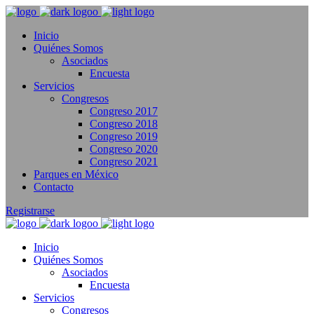
Inicio
Quiénes Somos
Asociados
Encuesta
Servicios
Congresos
Congreso 2017
Congreso 2018
Congreso 2019
Congreso 2020
Congreso 2021
Parques en México
Contacto
Registrarse
Inicio
Quiénes Somos
Asociados
Encuesta
Servicios
Congresos